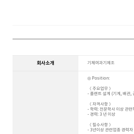
회사소개
기체여과기제조
◎ Position:
《 주요업무 》
- 플랜트 설계 (기계, 배관,
《 자격사항 》
- 학력: 전문학사 이상 관
- 경력: 3 년 이상
《 필수사항 》
- 3년이상 관련업종 경력자