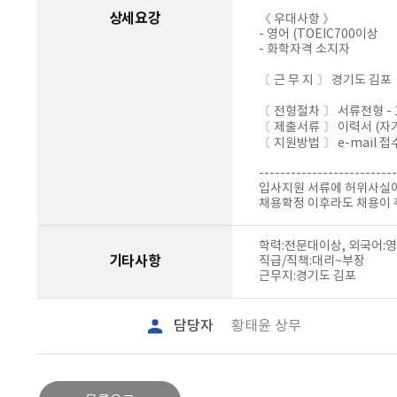
상세요강
《 우대사항 》
- 영어 (TOEIC700이상
- 화학자격 소지자
〔 근 무 지 〕 경기도 김포
〔 전형절차 〕 서류전형 - 
〔 제출서류 〕 이력서 (자
〔 지원방법 〕 e-mail 접
--------------------------
입사지원 서류에 허위사실이
채용확정 이후라도 채용이 
학력:전문대이상, 외국어:
기타사항
직급/직책:대리~부장
근무지:경기도 김포
담당자
황태윤 상무