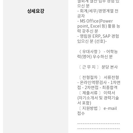
결회계 결산 업무 경험 있
으신 분
상세요강
- 회계/세무/경영계열 전
공자
- MS Office(Power
point, Excel 등) 활용 능
력 갖추신 분
- 영림원 ERP, SAP 경험
있으신 분 (선호)-
《 우대사항 》 - 어학능
력(영어) 우수하신 분
〔 근 무 지 〕 분당 본사
〔 전형절차 〕 서류전형
- 온라인역량검사 - 1차면
접 - 2차면접 - 최종합격
〔 제출서류 〕 이력서
(자기소개서 및 경력기술
서 포함)
〔 지원방법 〕 e-mail
접수
------------------------
------------------------