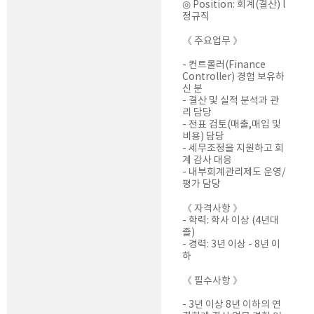
◎ Position: 회계(결산) l
정규직
《 주요업무 》
- 컨트롤러(Finance
Controller) 경험 보유하
신 분
- 결산 및 실적 분석과 관
리 담당
- 전표 검토(매출,매입 및
비용) 담당
- 세무조정을 지원하고 회
계 감사 대응
- 내부회계관리제도 운영/
평가 담당
《 자격사항 》
- 학력: 학사 이상 (4년대
졸)
- 경력: 3년 이상 - 8년 이
하
《 필수사항 》
- 3년 이상 8년 이하의 연